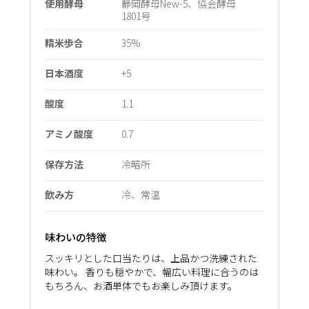
使用酵母
静岡酵母New-5、協会酵母
1801号
精米歩合
35%
日本酒度
+5
酸度
1.1
アミノ酸度
0.7
保存方法
冷暗所
飲み方
冷、常温
味わいの特徴
スッキリとした口当たりは、上品かつ洗練された
味わい。 香りも穏やかで、幅広い料理に合うのは
もちろん、お酒単体でもお楽しみ頂けます。