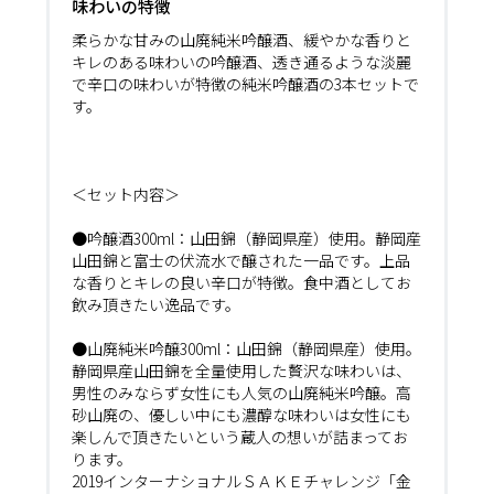
味わいの特徴
柔らかな甘みの山廃純米吟醸酒、緩やかな香りと
キレのある味わいの吟醸酒、透き通るような淡麗
で辛口の味わいが特徴の純米吟醸酒の3本セットで
す。
＜セット内容＞
●吟醸酒300ml：山田錦（静岡県産）使用。静岡産
山田錦と富士の伏流水で醸された一品です。上品
な香りとキレの良い辛口が特徴。食中酒としてお
飲み頂きたい逸品です。
●山廃純米吟醸300ml：山田錦（静岡県産）使用。
静岡県産山田錦を全量使用した贅沢な味わいは、
男性のみならず女性にも人気の山廃純米吟醸。高
砂山廃の、優しい中にも濃醇な味わいは女性にも
楽しんで頂きたいという蔵人の想いが詰まってお
ります。
2019インターナショナルＳＡＫＥチャレンジ「金