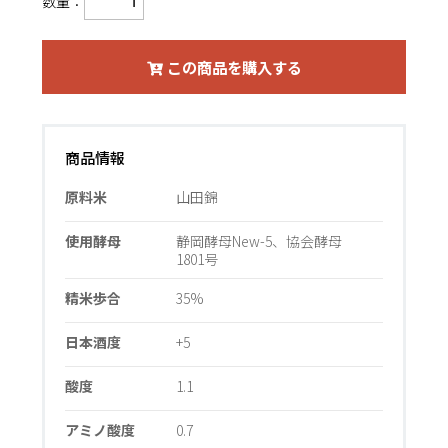
数量：
この商品を購入する
商品情報
原料米
山田錦
使用酵母
静岡酵母New-5、協会酵母
1801号
精米歩合
35%
日本酒度
+5
酸度
1.1
アミノ酸度
0.7