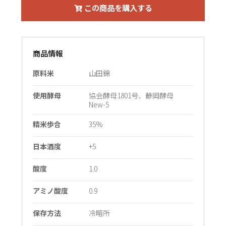
この商品を購入する
商品情報
原料米
山田錦
使用酵母
協会酵母1801号、静岡酵母
New-5
精米歩合
35%
日本酒度
+5
酸度
1.0
アミノ酸度
0.9
保存方法
冷暗所