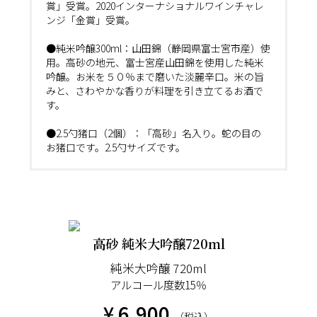
賞」受賞。2020インターナショナルワインチャレ
ンジ「金賞」受賞。
●純米吟醸300ml：山田錦（静岡県富士宮市産）使
用。高砂の地元、富士宮産山田錦を使用した純米
吟醸。お米を５０％まで磨いた淡麗辛口。米の旨
みと、さわやかな香りが料理を引き立てるお酒で
す。
●2.5勺猪口（2個）：「高砂」名入り。蛇の目の
お猪口です。2.5勺サイズです。
高砂 純米大吟醸720ml
純米大吟醸 720ml
アルコール度数15％
¥ 6,900
（税込）