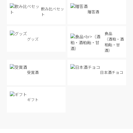
飲み比べセッ
贈答酒
ト
食品
グッズ
（酒粕・酒
粕飴・甘
酒）
受賞酒
日本酒チョコ
ギフト