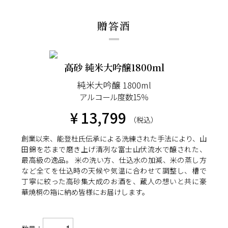
贈答酒
高砂 純米大吟醸1800ml
純米大吟醸 1800ml
アルコール度数15％
¥ 13,799
（税込）
創業以来、能登杜氏伝承による洗練された手法により、山
田錦を芯まで磨き上げ清冽な富士山伏流水で醸された、
最高級の逸品。 米の洗い方、仕込水の加減、米の蒸し方
など全てを仕込時の天候や気温に合わせて調整し、槽で
丁寧に絞った高砂集大成のお酒を、蔵人の想いと共に豪
華焼桐の箱に納め皆様にお届けします。