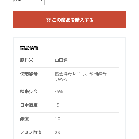
この商品を購入する
商品情報
原料米
山田錦
使用酵母
協会酵母1801号、静岡酵母
New-5
精米歩合
35%
日本酒度
+5
酸度
1.0
アミノ酸度
0.9