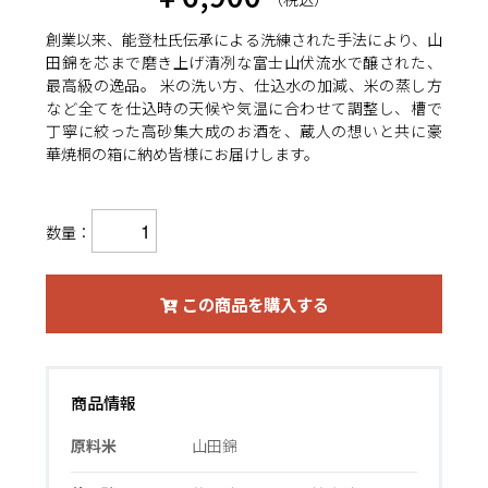
創業以来、能登杜氏伝承による洗練された手法により、山
田錦を芯まで磨き上げ清冽な富士山伏流水で醸された、
最高級の逸品。 米の洗い方、仕込水の加減、米の蒸し方
など全てを仕込時の天候や気温に合わせて調整し、槽で
丁寧に絞った高砂集大成のお酒を、蔵人の想いと共に豪
華焼桐の箱に納め皆様にお届けします。
数量：
この商品を購入する
商品情報
原料米
山田錦