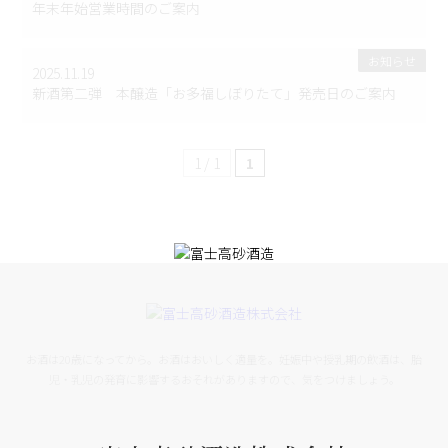
年末年始営業時間のご案内
お知らせ
2025.11.19
新酒第二弾 本醸造「お多福しぼりたて」発売日のご案内
1 / 1
1
お酒は20歳になってから。お酒はおいしく適量を。妊娠中や授乳期の飲酒は、胎
児・乳児の発育に影響するおそれがありますので、気をつけましょう。