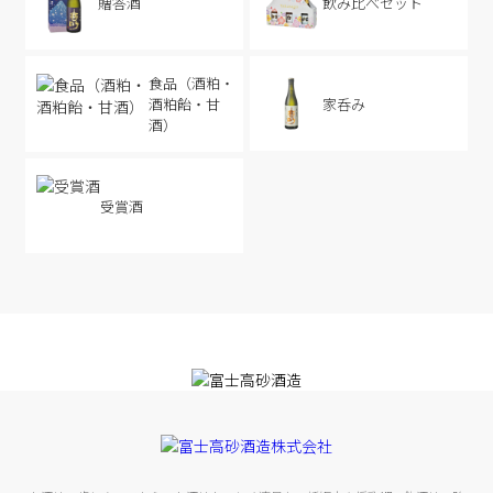
贈答酒
飲み比べセット
食品（酒粕・
家呑み
酒粕飴・甘
酒）
受賞酒