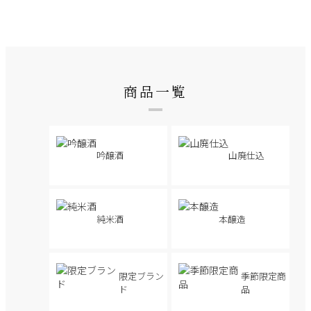
商品一覧
吟醸酒
山廃仕込
純米酒
本醸造
限定ブラン
季節限定商
ド
品