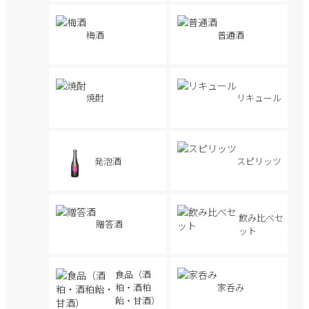
梅酒
普通酒
焼酎
リキュール
発泡酒
スピリッツ
飲み比べセ
贈答酒
ット
食品（酒
家呑み
粕・酒粕
飴・甘酒）